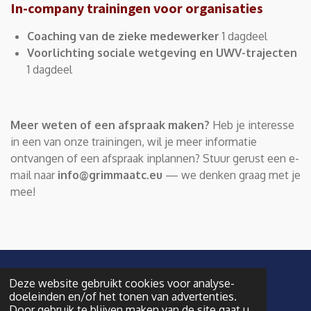
In-company trainingen voor organisaties
Coaching van de zieke medewerker
1 dagdeel
Voorlichting sociale wetgeving en UWV-trajecten
1 dagdeel
Meer weten of een afspraak maken?
Heb je interesse
in een van onze trainingen, wil je meer informatie
ontvangen of een afspraak inplannen? Stuur gerust een e-
mail naar
info@grimmaatc.eu
— we denken graag met je
mee!
© 2020 - 2026 Grimm AATC
Deze website gebruikt cookies voor analyse-
Powered by
JouwWeb
doeleinden en/of het tonen van advertenties.
Door gebruik te blijven maken van de site gaat u